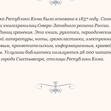
 Республики Коми была основана в 1837 году. Сег
х книгохранилищ Северо-Западного региона России
диниц хранения. Это книги, рукописи, периодически
й литературы, ноты, грампластинки, электронны
вым, просветительским, информационным, краевед
. Услугами библиотеки пользуются 28 000 читате
орода Сыктывкара, столицы Республики Коми.