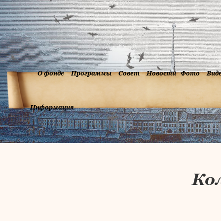
О фонде
Программы
Совет
Новости
Фото
Вид
Информация
Ко