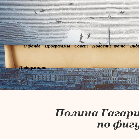
О фонде
Программы
Совет
Новости
Фото
Вид
Информация
Полина Гагар
по фиг