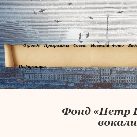
О фонде
Программы
Совет
Новости
Фото
Вид
Информация
Фонд «Петр 
вокали