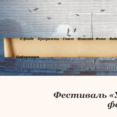
О фонде
Программы
Совет
Новости
Фото
Вид
Информация
Фестиваль «
ф