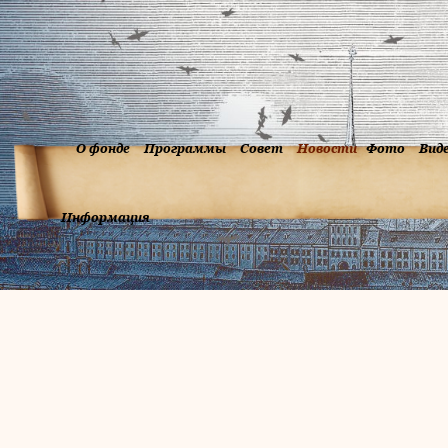
О фонде
Программы
Совет
Новости
Фото
Вид
Информация